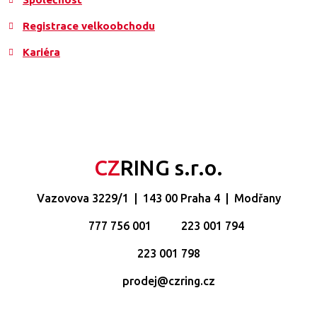
Registrace velkoobchodu
Kariéra
CZ
RING s.r.o.
Vazovova 3229/1 | 143 00 Praha 4 | Modřany
777 756 001
223 001 794
223 001 798
prodej@czring.cz